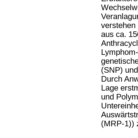
Wechselwi
Veranlagu
verstehen
aus ca. 1
Anthracyc
Lymphom-B
genetisch
(SNP) und 
Durch Anw
Lage erstm
und Polym
Untereinhe
Auswärtstr
(MRP-1)) 