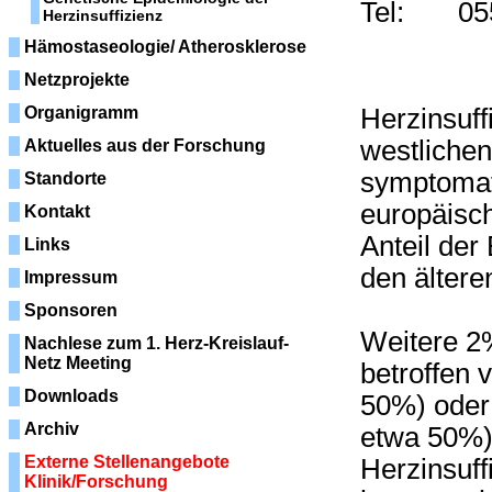
Tel: 055
Herzinsuffizienz
Hämostaseologie/ Atherosklerose
Netzprojekte
Organigramm
Herzinsuff
westlichen
Aktuelles aus der Forschung
symptomati
Standorte
europäisch
Kontakt
Anteil der
Links
den älter
Impressum
Sponsoren
Weitere 2
Nachlese zum 1. Herz-Kreislauf-
Netz Meeting
betroffen 
Downloads
50%) oder 
Archiv
etwa 50%)
Externe Stellenangebote
Herzinsuff
Klinik/Forschung