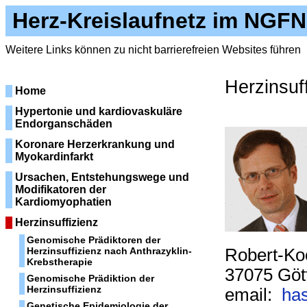
Herz-Kreislaufnetz im NGFN
Weitere Links können zu nicht barrierefreien Websites führen
Herzinsuf
Home
Hypertonie und kardiovaskuläre
Endorganschäden
Koronare Herzerkrankung und
Myokardinfarkt
Ursachen, Entstehungswege und
Modifikatoren der
Kardiomyophatien
Herzinsuffizienz
Genomische Prädiktoren der
Herzinsuffizienz nach Anthrazyklin-
Robert-Koc
Krebstherapie
37075 Göt
Genomische Prädiktion der
Herzinsuffizienz
email:
ha
Genetische Epidemiologie der