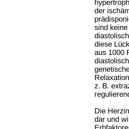
hypertroph
der ischäm
prädisponi
sind keine
diastolisc
diese Lück
aus 1000 P
diastolisc
genetische
Relaxation
z. B. extra
regulieren
Die Herzin
dar und wi
Erbfaktore