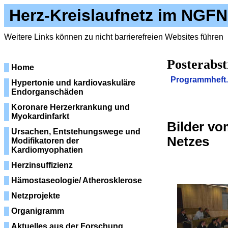
Herz-Kreislaufnetz im NGFN
Weitere Links können zu nicht barrierefreien Websites führen
Posterabs
Home
Programmheft.
Hypertonie und kardiovaskuläre
Endorganschäden
Koronare Herzerkrankung und
Myokardinfarkt
Bilder vo
Ursachen, Entstehungswege und
Netzes
Modifikatoren der
Kardiomyophatien
Herzinsuffizienz
Hämostaseologie/ Atherosklerose
Netzprojekte
Organigramm
Aktuelles aus der Forschung