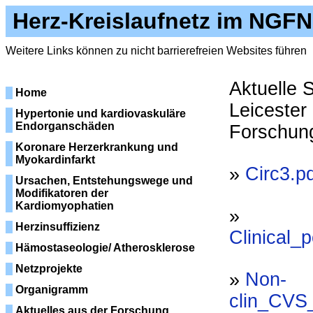
Herz-Kreislaufnetz im NGFN
Weitere Links können zu nicht barrierefreien Websites führen
Aktuelle 
Home
Leicester 
Hypertonie und kardiovaskuläre
Endorganschäden
Forschun
Koronare Herzerkrankung und
Myokardinfarkt
»
Circ3.p
Ursachen, Entstehungswege und
Modifikatoren der
Kardiomyophatien
»
Herzinsuffizienz
Clinical_
Hämostaseologie/ Atherosklerose
Netzprojekte
»
Non-
Organigramm
clin_CVS_
Aktuelles aus der Forschung