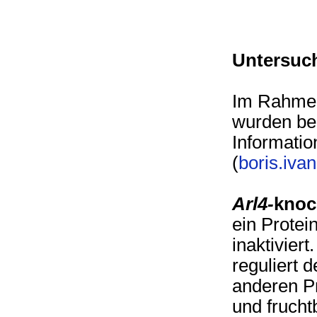
Untersuch
Im Rahmen
wurden ber
Informatio
(
boris.iva
Arl4-
knoc
ein Protei
inaktivier
reguliert 
anderen Pr
und frucht