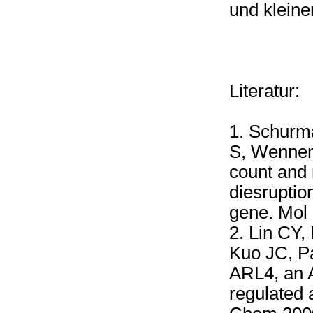
und klein
Literatur:
1. Schurma
S, Wennem
count and 
diesruption
gene. Mol 
2. Lin CY
Kuo JC, P
ARL4, an A
regulated a