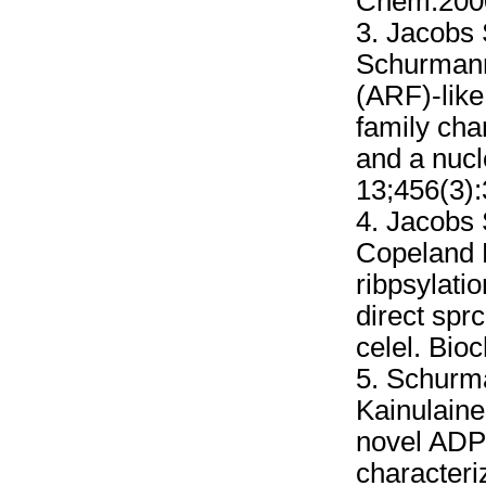
Chem.2000
3. Jacobs 
Schurmann
(ARF)-like
family cha
and a nucl
13;456(3):
4. Jacobs
Copeland 
ribpsylati
direct sprc
celel. Bio
5. Schurm
Kainulaine
novel ADP-
characteriz