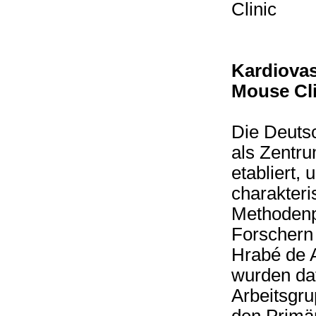
Clinic
Kardiovas
Mouse Cli
Die Deutsc
als Zentr
etabliert,
charakteri
Methodenp
Forschern 
Hrabé de 
wurden daf
Arbeitsgru