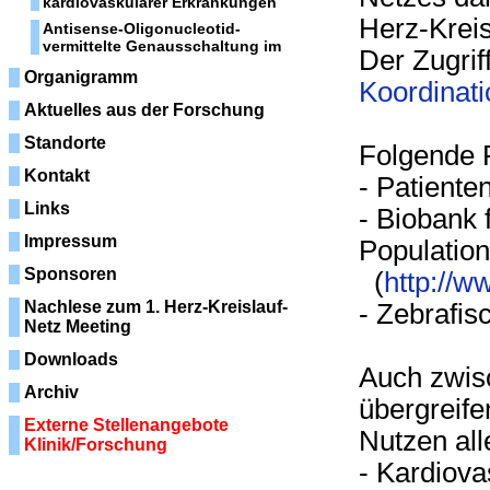
kardiovaskulärer Erkrankungen
Herz-Kreis
Antisense-Oligonucleotid-
vermittelte Genausschaltung im
Der Zugrif
Organigramm
Koordinat
Aktuelles aus der Forschung
Standorte
Folgende 
Kontakt
- Patient
Links
- Biobank 
Impressum
Population
Sponsoren
(
http://w
Nachlese zum 1. Herz-Kreislauf-
- Zebrafi
Netz Meeting
Downloads
Auch zwis
Archiv
übergreife
Externe Stellenangebote
Nutzen all
Klinik/Forschung
- Kardiov