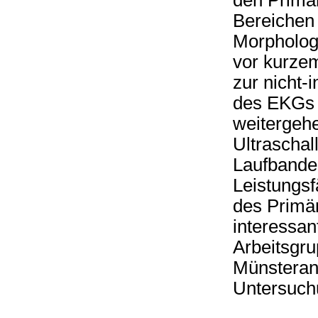
den Primä
Bereichen 
Morphologi
vor kurze
zur nicht-
des EKGs a
weitergehe
Ultraschal
Laufbande
Leistungs
des Primä
interessant
Arbeitsgru
Münsterane
Untersuchu