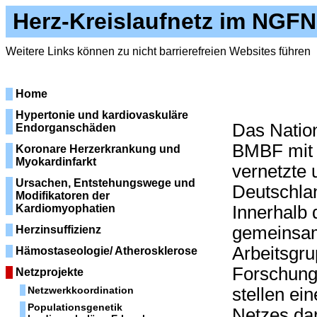
Herz-Kreislaufnetz im NGFN
Weitere Links können zu nicht barrierefreien Websites führen
Home
Hypertonie und kardiovaskuläre
Das Natio
Endorganschäden
BMBF mit d
Koronare Herzerkrankung und
Myokardinfarkt
vernetzte 
Ursachen, Entstehungswege und
Deutschlan
Modifikatoren der
Kardiomyophatien
Innerhalb
gemeinsam
Herzinsuffizienz
Arbeitsgru
Hämostaseologie/ Atherosklerose
Forschung
Netzprojekte
Netzwerkkoordination
stellen ei
Populationsgenetik
Netzes dar