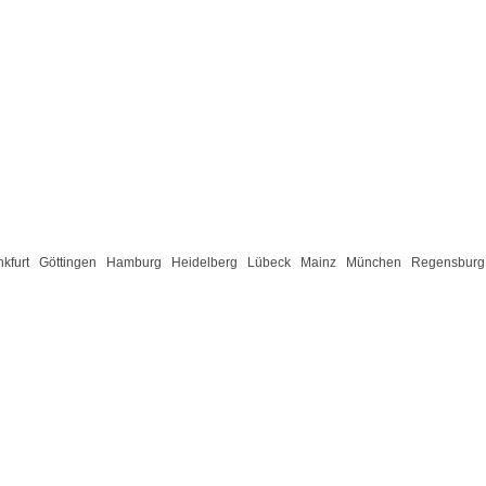
nkfurt
Göttingen
Hamburg
Heidelberg
Lübeck
Mainz
München
Regensburg