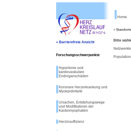
Home
»
Standort
Bitte wähl
» Barrierefreie Ansicht
Netzwerkko
Forschungsschwerpunkte
Population
Hypertonie und
kardiovaskuläre
Endorganschäden
Koronare Herzerkrankung und
Myokardinfarkt
Ursachen, Entstehungswege
und Modifikatoren der
Kardiomyophatien
Herzinsuffizienz