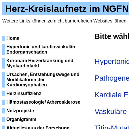
Herz-Kreislaufnetz im NGFN
Weitere Links können zu nicht barrierefreien Websites führen
Bitte wäh
Home
Hypertonie und kardiovaskuläre
Endorganschäden
Hypertoni
Koronare Herzerkrankung und
Myokardinfarkt
Ursachen, Entstehungswege und
Pathogenes
Modifikatoren der
Kardiomyophatien
Kardiale 
Herzinsuffizienz
Hämostaseologie/ Atherosklerose
Vaskuläre
Netzprojekte
Organigramm
Titin-Muta
Aktuelles aus der Forschung