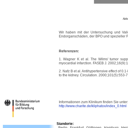
Abb
Wir haben mit der Untersuchung und Valid
Endorganschäden, der BPO und spezieller
Referenzen:
1. Wagner K et al. The Wilms' tumor suppr
myocardial infarction. FASEB J. 2002;16(9):1
2. Nafz B et al. Antihypertensive effect of 0.
to the kidney. Circulation. 2000;101(5):553-7
Informationen zum Klinikum finden Sie unter
http://www.charite.de/kliphatox/index_0.html
Standorte:
Berlin
Frankfurt
Göttingen
Hamburg
Hei