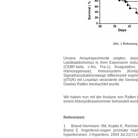
Abb. 2 Bedeutung 
Unsere Arrayexperimente zeigten, da
Lipidkatabolismus in ihrer Expression redu
(CEBP-beta, c-fos, Fra-1), Koagulatio
Hämoxygenase), Immunsystem (Kompl
Signaltransduktionswege differenziell expr
(dTGR) mit Losartan veränderte die Genexp
Dawley Ratten beobachtet wurde.
Wir haben nun mit der Analyse von Ratten 
einem Aldosynthasehemmer behandelt wurd
Referenzen:
1.
Brand-Herrmann SM, Kopke K, Reichenb
Brand E. Angiotensi-nogen promoter hapl
hypertensives. J Hypertens. 2004 Jul;22(7):