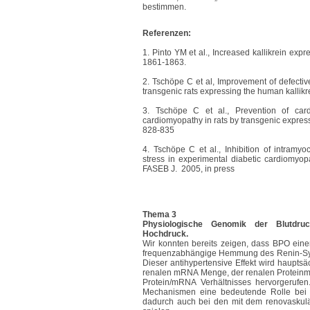
bestimmen.
Referenzen:
1. Pinto YM et al., Increased kallikrein exp
1861-1863.
2. Tschöpe C et al, Improvement of defectiv
transgenic rats expressing the human kalli
3. Tschöpe C et al., Prevention of cardi
cardiomyopathy in rats by transgenic expres
828-835
4. Tschöpe C et al., Inhibition of intramyo
stress in experimental diabetic cardiomyopa
FASEB J. 2005, in press
Thema 3
Physiologische Genomik der Blutdruck
Hochdruck.
Wir konnten bereits zeigen, dass BPO einen
frequenzabhängige Hemmung des Renin-System
Dieser antihypertensive Effekt wird hauptsä
renalen mRNA Menge, der renalen Proteinm
Protein/mRNA Verhältnisses hervorgerufen. 
Mechanismen eine bedeutende Rolle be
dadurch auch bei den mit dem renovask