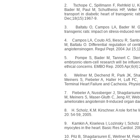
2.
Tschope C, Spillmann F, Rehfeld U, K
Bader M, Paul M, Schultheiss HP, Vetter 
transport in diabetic heart of transgenic 
Dec;18(15):1967-9.
3.
Baltatu O,
Campos LA, Bader M. Gen
transgenic rats: impact on stress-induced re
4.
Campos LA, Couto AS, Iliescu R, Sant
M, Baltatu O. Differential regulation of cen
angiotensinogen. Regul Pept. 2004 Jul 15;1
5.
Pompe S, Bader M, Tannert C. Stem-c
embryonic-stem-cell research will be influe
ethical concerns. EMBO Rep. 2005 Apr;6(4):
6.
Wellner M, Dechend R, Park JK, Shag
Meiners S, Fiebeler A, Haller H, Luft FC,
Terminal Heart Failure and Cachexia. Physi
7.
Fiebeler A, Nussberger J, Shagdarsure
M, Meiners S, Maser-Gluth C, Jeng AY, Webb
ameliorates angiotensin II-induced organ d
8.
H. Scholz, K.M. Kirschner. A role fort 
20: 54-59, 2005.
9.
Kamkin A, Kiseleva I, Lozinsky I, Scholz
myocytes in the heart. Basic Res Cardiol. 20
10.
Pilz B, Shagdarsuren E, Wellner M, Fie