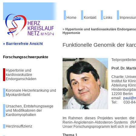
Home
Kontakt
Links
Impressu
»
Hypertonie und kardiovaskuläre Endorgan
Hypertonie
» Barrierefreie Ansicht
Funktionelle Genomik der kar
Forschungsschwerpunkte
Teilprojektleite
Prof. Dr. Marti
Hypertonie und
kardiovaskuläre
Charite; Unive
Endorganschäden
Institut für Kl
Abteilung Kli
Hindenburgd
Koronare Herzerkrankung und
12200 Berlin
Myokardinfarkt
email:
paul@me
Tel: 030-84
Ursachen, Entstehungswege
und Modifikatoren der
Kardiomyophatien
Im Rahmen dieses Projektes werden die 
Renin-Angiotensin-Aldosteron-Systems (RA
Herzinsuffizienz
Unser Forschungsprogramm teilt sich in dr
Thema 1