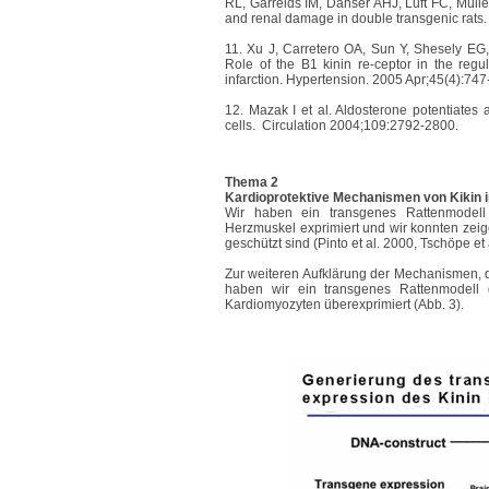
RL, Garrelds IM, Danser AHJ, Luft FC, Müller
and renal damage in double transgenic rats.
11.
Xu J, Carretero OA, Sun Y, Shesely EG
Role of the B1 kinin re-ceptor in the regu
infarction. Hypertension. 2005 Apr;45(4):747
12. Mazak I et al. Aldosterone potentiates 
cells. Circulation 2004;109:2792-2800.
Thema 2
Kardioprotektive Mechanismen von Kikin 
Wir haben ein transgenes Rattenmodell 
Herzmuskel exprimiert und wir konnten zeige
geschützt sind (Pinto et al. 2000, Tschöpe et
Zur weiteren Aufklärung der Mechanismen, di
haben wir ein transgenes Rattenmodell 
Kardiomyozyten überexprimiert (Abb. 3).