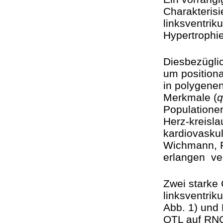
Charakterisi
linksventriku
Hypertrophi
Diesbezüglic
um positiona
in polygenen
Merkmale (
q
Populationen
Herz-kreisla
kardiovaskul
Wichmann, P
erlangen ver
Zwei starke
linksventri
Abb. 1) und 
QTL auf RNO1