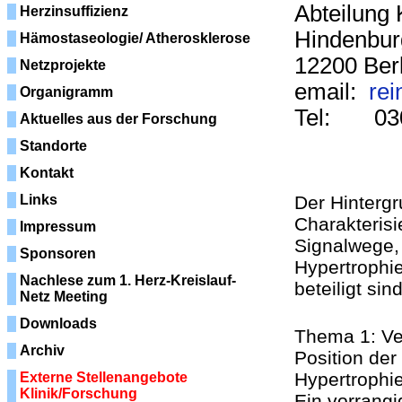
Abteilung 
Herzinsuffizienz
Hindenbu
Hämostaseologie/ Atherosklerose
12200 Berl
Netzprojekte
email:
rei
Organigramm
Tel: 030
Aktuelles aus der Forschung
Standorte
Kontakt
Links
Der Hintergr
Charakteris
Impressum
Signalwege, 
Sponsoren
Hypertrophie
Nachlese zum 1. Herz-Kreislauf-
beteiligt sind
Netz Meeting
Downloads
Thema 1: Ve
Archiv
Position der
Hypertrophie
Externe Stellenangebote
Klinik/Forschung
Ein vorrangi