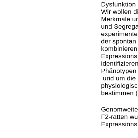
Dysfunktion 
Wir wollen d
Merkmale un
und Segrega
experimente
der spontan 
kombinieren,
Expressions
identifizier
Phänotypen w
und um die K
physiologis
bestimmen (
Genomweite 
F2-ratten wu
Expressionspr