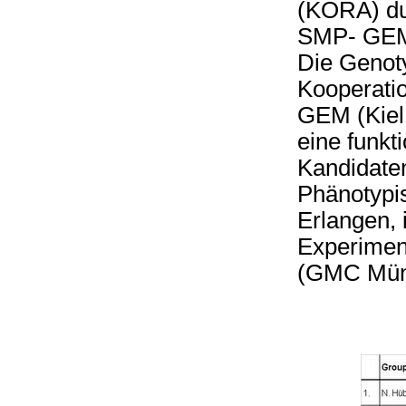
(KORA) dur
SMP- GEM 
Die Genoty
Kooperati
GEM (Kiel,
eine funkti
Kandidaten
Phänotypis
Erlangen,
Experimen
(GMC Münc