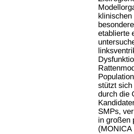
Modellorga
klinischen
besondere
etablierte
untersuche
linksventr
Dysfunktio
Rattenmod
Populatio
stützt sic
durch die 
Kandidate
SMPs, ver
in großen 
(MONICA S