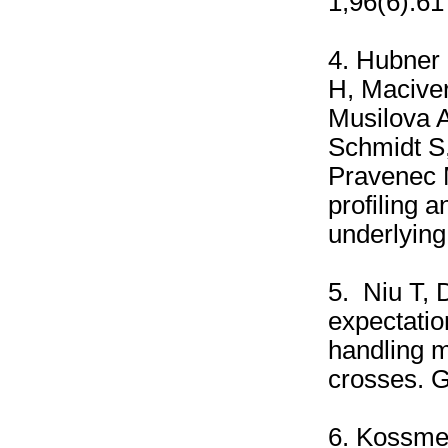
1;96(6):61
4.
Hubner 
H, Maciver
Musilova 
Schmidt S,
Pravenec M
profiling a
underlying
5.
Niu T, 
expectatio
handling m
crosses. G
6.
Kossmeh