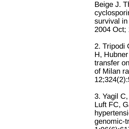
Beige J. T
cyclospori
survival i
2004 Oct; 
2.
Tripodi
H, Hubner 
transfer o
of Milan 
12;324(2):
3.
Yagil C
Luft FC, Ga
hypertensi
genomic-tr