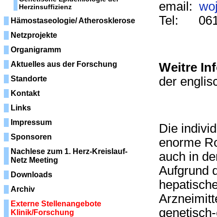
email:
wo
Herzinsuffizienz
Tel: 061
Hämostaseologie/ Atherosklerose
Netzprojekte
Organigramm
Aktuelles aus der Forschung
Weitre In
Standorte
der englis
Kontakt
Links
Impressum
Die indivi
Sponsoren
enorme Ro
Nachlese zum 1. Herz-Kreislauf-
auch in de
Netz Meeting
Aufgrund d
Downloads
hepatisch
Archiv
Arzneimit
Externe Stellenangebote
genetisch
Klinik/Forschung