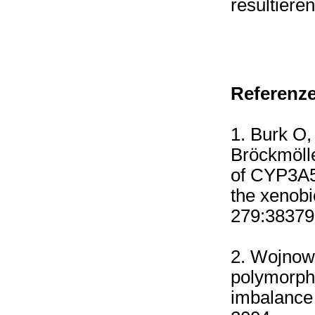
resultieren
Referenz
1. Burk O,
Bröckmöll
of CYP3A5 
the xenob
279:38379
2. Wojnows
polymorph
imbalance