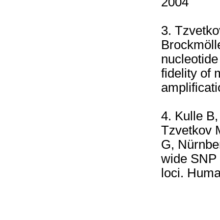
2004
3. Tzvetko
Brockmöll
nucleotid
fidelity o
amplificat
4. Kulle B
Tzvetkov M
G, Nürnber
wide SNP a
loci. Huma