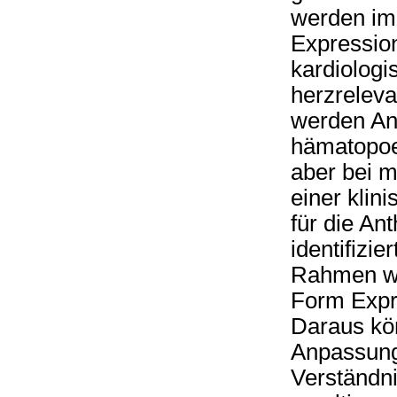
werden imm
Expression
kardiolog
herzrelev
werden Ant
hämatopoet
aber bei m
einer klin
für die An
identifizi
Rahmen wei
Form Expre
Daraus kö
Anpassung
Verständni