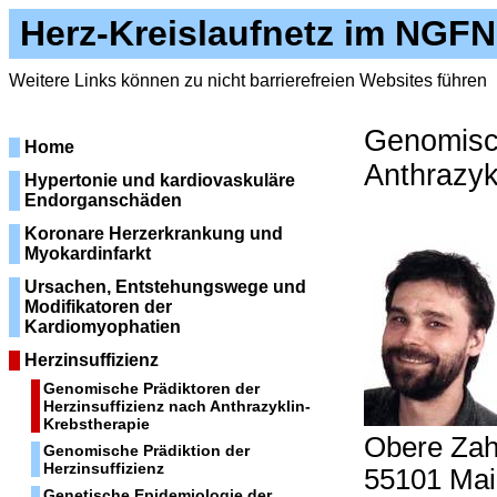
Herz-Kreislaufnetz im NGFN
Weitere Links können zu nicht barrierefreien Websites führen
Genomisch
Home
Anthrazyk
Hypertonie und kardiovaskuläre
Endorganschäden
Koronare Herzerkrankung und
Myokardinfarkt
Ursachen, Entstehungswege und
Modifikatoren der
Kardiomyophatien
Herzinsuffizienz
Genomische Prädiktoren der
Herzinsuffizienz nach Anthrazyklin-
Krebstherapie
Obere Zahl
Genomische Prädiktion der
Herzinsuffizienz
55101 Mai
Genetische Epidemiologie der