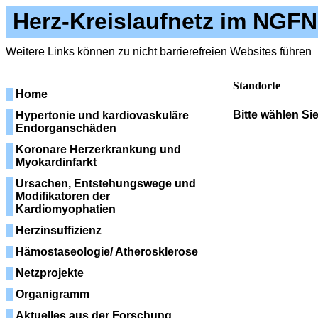
Herz-Kreislaufnetz im NGFN
Weitere Links können zu nicht barrierefreien Websites führen
Standorte
Home
Bitte wählen Si
Hypertonie und kardiovaskuläre
Endorganschäden
Koronare Herzerkrankung und
Myokardinfarkt
Ursachen, Entstehungswege und
Modifikatoren der
Kardiomyophatien
Herzinsuffizienz
Hämostaseologie/ Atherosklerose
Netzprojekte
Organigramm
Aktuelles aus der Forschung