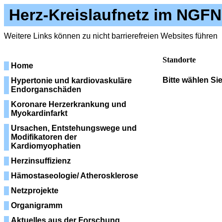
Herz-Kreislaufnetz im NGFN
Weitere Links können zu nicht barrierefreien Websites führen
Standorte
Home
Bitte wählen Si
Hypertonie und kardiovaskuläre
Endorganschäden
Koronare Herzerkrankung und
Myokardinfarkt
Ursachen, Entstehungswege und
Modifikatoren der
Kardiomyophatien
Herzinsuffizienz
Hämostaseologie/ Atherosklerose
Netzprojekte
Organigramm
Aktuelles aus der Forschung