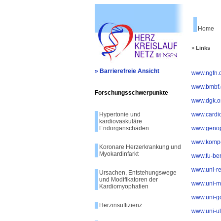
Home
»
Links
» Barrierefreie Ansicht
www.ngfn.
www.bmbf.
Forschungsschwerpunkte
www.dgk.o
Hypertonie und
www.cardi
kardiovaskuläre
Endorganschäden
www.geno
www.kompe
Koronare Herzerkrankung und
Myokardinfarkt
www.fu-ber
www.uni-r
Ursachen, Entstehungswege
und Modifikatoren der
www.uni-m
Kardiomyophatien
www.uni-go
Herzinsuffizienz
www.uni-u