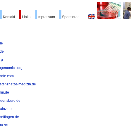
Kontakt
Links
Impressum
Sponsoren
de
de
rg
ogenomics.org
pole.com
tenznetze-medizin.de
lin.de
egensburg.de
ainz.de
ettingen.de
lm.de