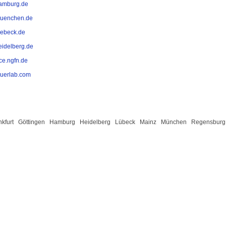
amburg.de
uenchen.de
ebeck.de
idelberg.de
ce.ngfn.de
auerlab.com
nkfurt
Göttingen
Hamburg
Heidelberg
Lübeck
Mainz
München
Regensburg