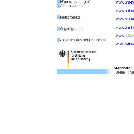
Hämostaseologie/
www.uni-h
Atherosklerose
www.uni-m
Netzprojekte
www.mu-lu
www.uni-he
Organigramm
www.scien
Aktuelles aus der Forschung
www.rottb
Standorte:
Berlin
Fra