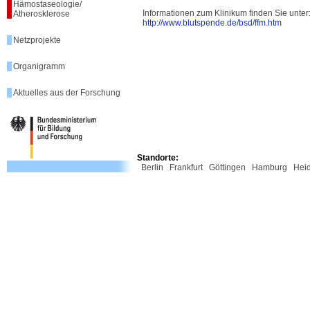
Hämostaseologie/
Informationen zum Klinikum finden Sie unter
Atherosklerose
http://www.blutspende.de/bsd/ffm.htm
Netzprojekte
Organigramm
Aktuelles aus der Forschung
Standorte:
Berlin
Frankfurt
Göttingen
Hamburg
Hei