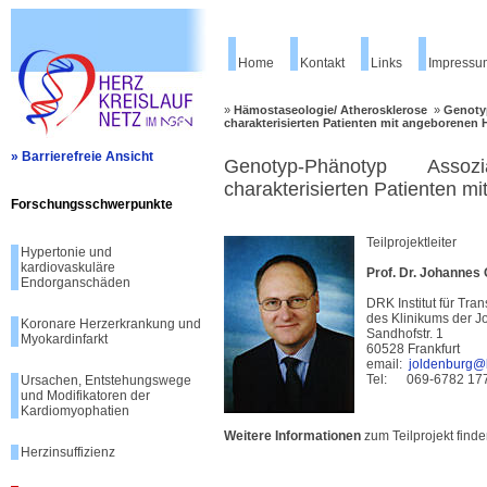
Home
Kontakt
Links
Impressu
»
Hämostaseologie/ Atherosklerose
»
Genotyp
charakterisierten Patienten mit angeborene
» Barrierefreie Ansicht
Genotyp-Phänotyp Assoz
charakterisierten Patienten 
Forschungsschwerpunkte
Teilprojektleiter
Hypertonie und
kardiovaskuläre
Prof. Dr. Johannes
Endorganschäden
DRK Institut für Tr
des Klinikums der J
Koronare Herzerkrankung und
Sandhofstr. 1
Myokardinfarkt
60528 Frankfurt
email:
joldenburg@
Tel: 069-6782 17
Ursachen, Entstehungswege
und Modifikatoren der
Kardiomyophatien
Weitere Informationen
zum Teilprojekt finde
Herzinsuffizienz