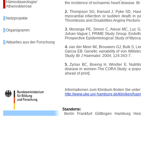
Hämostaseologie/
the incidence of ischaemic heart disease. Br
Atherosklerose
2.
Thompson SG, Kienast J, Pyke SD, Haverk
myocardial infarction or sudden death in p
Netzprojekte
Thrombosis and Disabilities Angina Pectori
3.
Morange PE, Simon C, Alessi MC, Luc G, A
Organigramm
Juhan-Vague I; PRIME Study Group. Endotheli
Prospective Epidemiological Study of Myocard
Aktuelles aus der Forschung
4.
van der Meer IM, Brouwers GJ, Bulk S, L
Garcia EB. Genetic variability of von Willeb
Study. Br J Haematol. 2004; 124:343-7.
5.
Zyriax BC, Boeing H, Windler E. Nutritio
disease in women-The CORA Study: a populat
ahead of print].
Informationen zum Klinikum finden Sie unter
http://www.uke.uni-hamburg.de/kliniken/hae
Standorte:
Berlin
Frankfurt
Göttingen
Hamburg
Hei