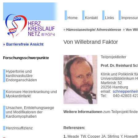
Home
Kontakt
Links
Impressu
»
Hämostaseologie/ Atherosklerose
»
Von Wil
Von Willebrand Faktor
» Barrierefreie Ansicht
Teilprojektleiter
Forschungsschwerpunkte
Prof. Dr. Reinhard 
Hypertonie und
Klinik und Poliklinik 
kardiovaskuläre
Universitätsklinikum
Endorganschäden
Martinistr. 52
20256 Hamburg
email:
schneppenhei
Koronare Herzerkrankung und
Tel: 040-42803 42
Myokardinfarkt
Ursachen, Entstehungswege
Weitere Informationen
zum Teilprojekt finde
und Modifikatoren der
Kardiomyophatien
Referenzen:
Herzinsuffizienz
1.
Meade TW, Cooper JA,
Stirling Y, Howart