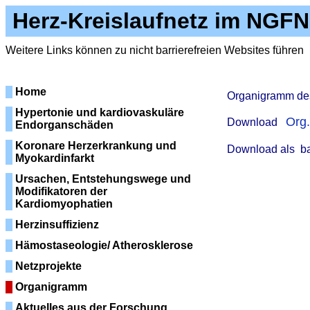
Herz-Kreislaufnetz im NGFN
Weitere Links können zu nicht barrierefreien Websites führen
Home
Organigramm des
Hypertonie und kardiovaskuläre
Org.
Download
Endorganschäden
Koronare Herzerkrankung und
Download als
b
Myokardinfarkt
Ursachen, Entstehungswege und
Modifikatoren der
Kardiomyophatien
Herzinsuffizienz
Hämostaseologie/ Atherosklerose
Netzprojekte
Organigramm
Aktuelles aus der Forschung