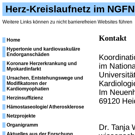
Herz-Kreislaufnetz im NGFN
Weitere Links können zu nicht barrierefreien Websites führen
Kontakt
Home
Hypertonie und kardiovaskuläre
Endorganschäden
Koordinati
Koronare Herzerkrankung und
im Nation
Myokardinfarkt
Universität
Ursachen, Entstehungswege und
Kardiologi
Modifikatoren der
Kardiomyophatien
Im Neuenh
Herzinsuffizienz
69120 Hei
Hämostaseologie/ Atherosklerose
Netzprojekte
Organigramm
Dr. Tanja 
Aktuelles aus der Forschung