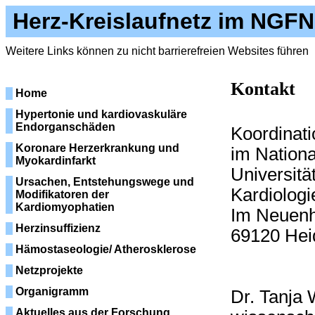
Herz-Kreislaufnetz im NGFN
Weitere Links können zu nicht barrierefreien Websites führen
Kontakt
Home
Hypertonie und kardiovaskuläre
Endorganschäden
Koordinati
Koronare Herzerkrankung und
im Nation
Myokardinfarkt
Universität
Ursachen, Entstehungswege und
Kardiologi
Modifikatoren der
Kardiomyophatien
Im Neuenh
Herzinsuffizienz
69120 Hei
Hämostaseologie/ Atherosklerose
Netzprojekte
Organigramm
Dr. Tanja 
Aktuelles aus der Forschung