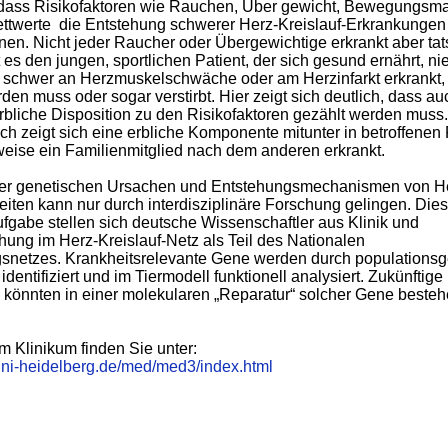
, dass Risikofaktoren wie Rauchen, Über gewicht, Bewegungsm
ettwerte die Entstehung schwerer Herz-Kreislauf-Erkrankungen
en. Nicht jeder Raucher oder Über­gewichtige erkrankt aber tat
 es den jungen, sportlichen Patient, der sich gesund ernährt, ni
 schwer an Herzmuskelschwäche oder am Herzinfarkt erkrankt,
rden muss oder sogar verstirbt. Hier zeigt sich deutlich, dass au
bliche Disposition zu den Risikofaktoren gezählt werden muss.
ch zeigt sich eine erbliche Komponente mitunter in betroffenen 
eise ein Familienmitglied nach dem anderen erkrankt.
der genetischen Ursachen und Entstehungsmechanismen von H
eiten kann nur durch interdisziplinäre Forschung gelingen. Dies
abe stellen sich deutsche Wissenschaftler aus Klinik und
ung im Herz-Kreislauf-Netz als Teil des Nationalen
netzes. Krankheitsrelevante Gene werden durch populationsg
entifiziert und im Tiermodell funktionell analysiert. Zukünftige
könnten in einer molekularen „Reparatur“ solcher Gene besteh
m Klinikum finden Sie unter:
uni-heidelberg.de/med/med3/index.html