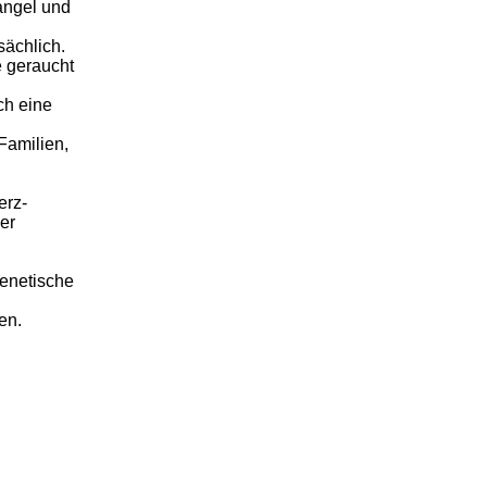
angel und
sächlich.
e geraucht
ch eine
Familien,
erz-
er
enetische
en.