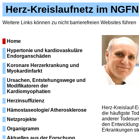
Herz-Kreislaufnetz im NGFN
Weitere Links können zu nicht barrierefreien Websites führen
Home
Hypertonie und kardiovaskuläre
Endorganschäden
Koronare Herzerkrankung und
Myokardinfarkt
Ursachen, Entstehungswege und
Modifikatoren der
Kardiomyophatien
Herzinsuffizienz
Herz-Kreislauf-
Hämostaseologie/ Atherosklerose
die häufigste To
anderer Todesur
Netzprojekte
den Entwicklung
Organigramm
Erkrankungen st
Aktuelles aus der Forschung