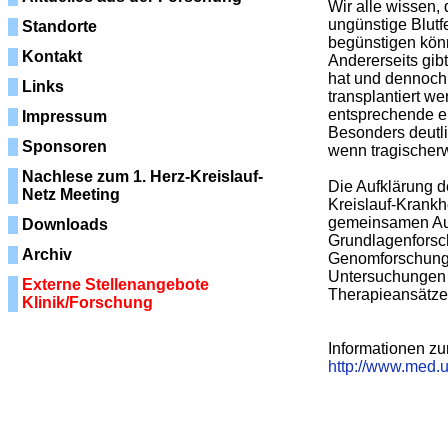
Wir alle wissen
ungünstige Blutf
Standorte
begünstigen könn
Kontakt
Andererseits gibt
hat und dennoch
Links
transplantiert we
entsprechende er
Impressum
Besonders deutli
Sponsoren
wenn tragischerw
Nachlese zum 1. Herz-Kreislauf-
Die Aufklärung 
Netz Meeting
Kreislauf-Krankh
gemeinsamen Aufg
Downloads
Grundlagenforsch
Archiv
Genomforschungs
Untersuchungen id
Externe Stellenangebote
Therapieansätze 
Klinik/Forschung
Informationen zu
http://www.med.