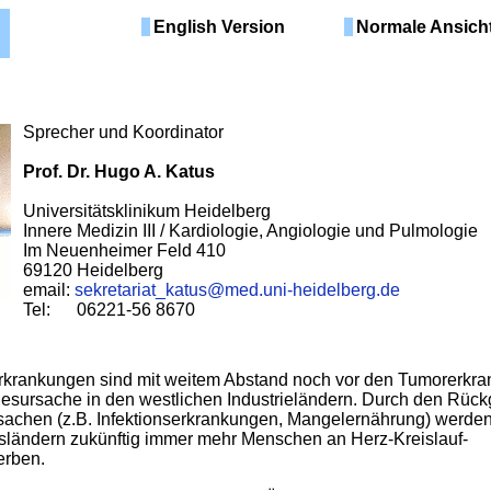
English Version
Normale Ansich
Sprecher und Koordinator
Prof. Dr. Hugo A. Katus
Universitätsklinikum Heidelberg
Innere Medizin III / Kardiologie, Angiologie und Pulmologie
Im Neuenheimer Feld 410
69120 Heidelberg
email:
sekretariat_katus@med.uni-heidelberg.de
Tel: 06221-56 8670
Erkrankungen sind mit weitem Abstand noch vor den Tumorerkr
desursache in den westlichen Industrieländern. Durch den Rüc
sachen (z.B. Infektionserkrankungen, Mangelernährung) werden
sländern zukünftig immer mehr Menschen an Herz-Kreislauf-
erben.