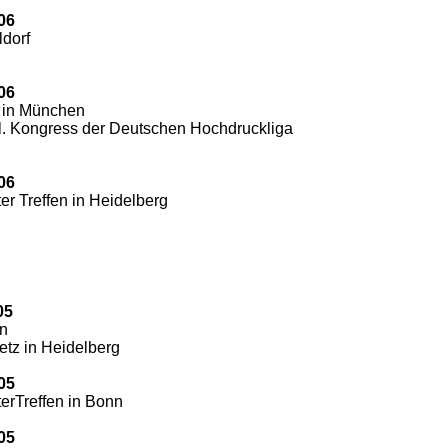
006
dorf
006
 in München
tl. Kongress der Deutschen Hochdruckliga
006
er Treffen in Heidelberg
05
en
etz in Heidelberg
005
erTreffen in Bonn
005