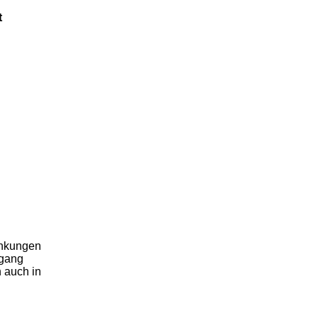
t
ankungen
kgang
 auch in