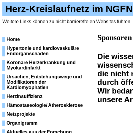
Herz-Kreislaufnetz im NGFN
Weitere Links können zu nicht barrierefreien Websites führen
Sponsoren
Home
Hypertonie und kardiovaskuläre
Endorganschäden
Die wisse
Koronare Herzerkrankung und
wissensc
Myokardinfarkt
die nicht
Ursachen, Entstehungswege und
durch öff
Modifikatoren der
Kardiomyophatien
Wir bedan
Herzinsuffizienz
unsere Ar
Hämostaseologie/ Atherosklerose
Netzprojekte
Organigramm
Aktuelles aus der Forschung