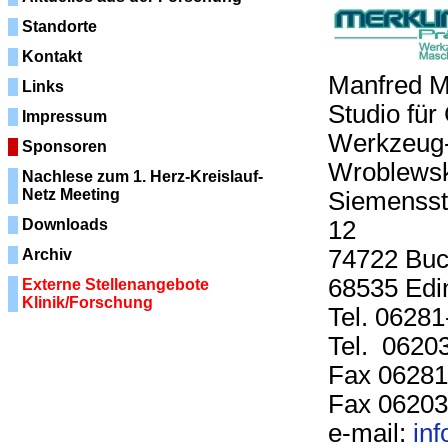
Standorte
Kontakt
Man
Links
Studio fü
Impressum
Werkze
Sponsoren
Wroblewsk
Nachlese zum 1. Herz-Kreislauf-
Netz Meeting
Siemensst
Downloads
12 
747
Archiv
68535 Edi
Externe Stellenangebote
Klinik/Forschung
Tel
Tel. 0620
Fax
Fax 06203
e-mail:
in