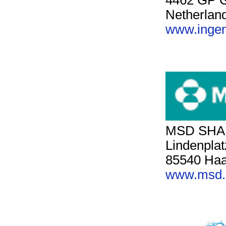
4462 GP 
Netherlan
www.inge
MSD SHA
Lindenplat
85540 Haa
www.msd.