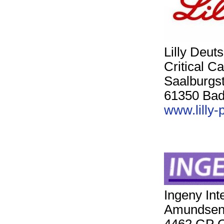
Lilly Deu
Critical C
Saalburgst
61350 Ba
www.lilly
Ingeny Int
Amundsen