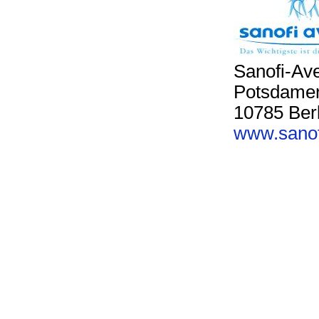
Sanofi-Av
Potsdamer
10785 Berl
www.sanof