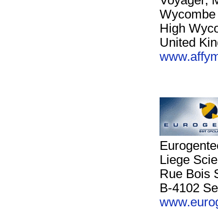
Voyager, 
Wycombe 
High Wyc
United Ki
www.affym
Eurogente
Liege Sci
Rue Bois S
B-4102 Se
www.eurog