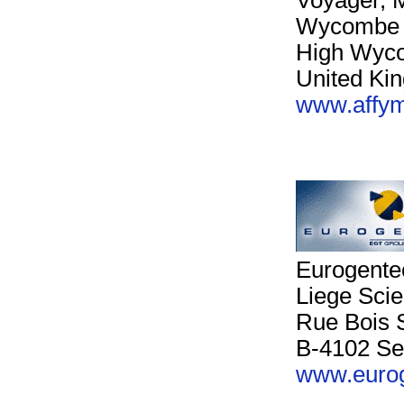
Voyager, 
Wycombe 
High Wyc
United Ki
www.affym
Eurogente
Liege Sci
Rue Bois S
B-4102 Se
www.eurog