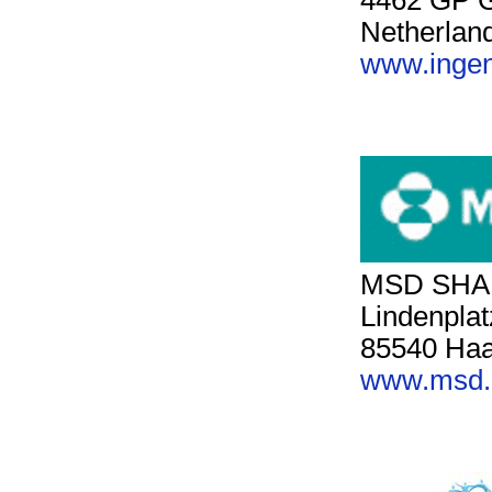
4462 GP 
Netherlan
www.inge
MSD SHA
Lindenplat
85540 Haa
www.msd.