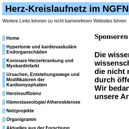
Herz-Kreislaufnetz im NGFN
Weitere Links können zu nicht barrierefreien Websites führen
Sponsoren
Home
Hypertonie und kardiovaskuläre
Endorganschäden
Die wisse
Koronare Herzerkrankung und
wissensc
Myokardinfarkt
die nicht
Ursachen, Entstehungswege und
durch öff
Modifikatoren der
Kardiomyophatien
Wir bedan
Herzinsuffizienz
unsere Ar
Hämostaseologie/ Atherosklerose
Netzprojekte
Organigramm
Aktuelles aus der Forschung