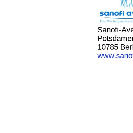
Sanofi-Av
Potsdamer
10785 Berl
www.sanof