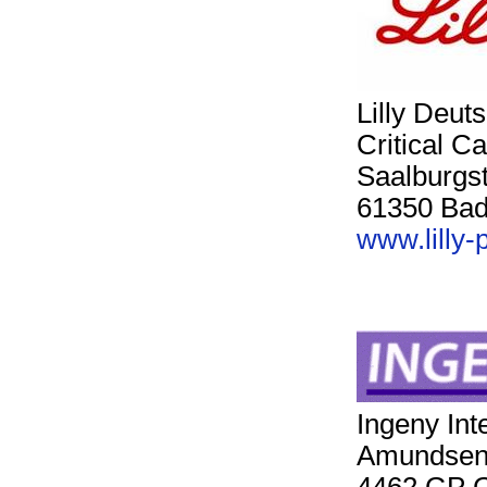
Lilly Deu
Critical C
Saalburgst
61350 Ba
www.lilly
Ingeny Int
Amundsen