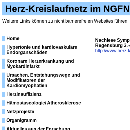
Herz-Kreislaufnetz im NGFN
Weitere Links können zu nicht barrierefreien Websites führen
Home
Nachlese Sympo
Regensburg 3.-4
Hypertonie und kardiovaskuläre
http://www.herz-
Endorganschäden
Koronare Herzerkrankung und
Myokardinfarkt
Ursachen, Entstehungswege und
Modifikatoren der
Kardiomyophatien
Herzinsuffizienz
Hämostaseologie/ Atherosklerose
Netzprojekte
Organigramm
Aktuelles aus der Forschung